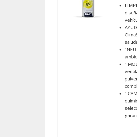
LIMPI
diseñ
vehíc
AYUDA
Clima
salud
"NEUT
ambie
" MOD
ventil
pulve
compl
" CAM
quími
selec
garan