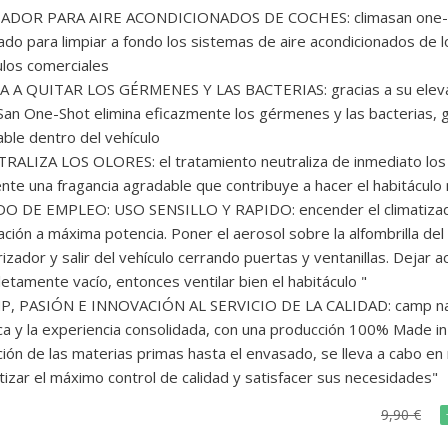
ADOR PARA AIRE ACONDICIONADOS DE COCHES: climasan one-sh
ado para limpiar a fondo los sistemas de aire acondicionados de 
ulos comerciales
 A QUITAR LOS GÉRMENES Y LAS BACTERIAS: gracias a su elevad
San One-Shot elimina eficazmente los gérmenes y las bacterias,
able dentro del vehículo
RALIZA LOS OLORES: el tratamiento neutraliza de inmediato los m
nte una fragancia agradable que contribuye a hacer el habitáculo
O DE EMPLEO: USO SENSILLO Y RAPIDO: encender el climatizador
ación a máxima potencia. Poner el aerosol sobre la alfombrilla del 
rizador y salir del vehículo cerrando puertas y ventanillas. Dejar 
etamente vacío, entonces ventilar bien el habitáculo "
P, PASIÓN E INNOVACIÓN AL SERVICIO DE LA CALIDAD: camp nace 
ca y la experiencia consolidada, con una producción 100% Made in 
ción de las materias primas hasta el envasado, se lleva a cabo en
tizar el máximo control de calidad y satisfacer sus necesidades"
9,90 €