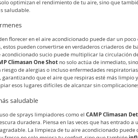
solo optimizan el rendimiento de tu aire, sino que tambi
s saludable.
gérmenes
en florecer en el aire acondicionado puede dar un poco 
s, estos pueden convertirse en verdaderos criaderos de b
 acondicionado sucio puede multiplicar la circulación d
MP Climasan One Shot
no solo actúa de inmediato, sin
riesgo de alergias o incluso enfermedades respiratorias.
, garantizando que el aire que respiras esté más limpio 
mpiar esos lugares difíciles de alcanzar sin complicacione
ás saludable
 uso de sprays limpiadores como el
CAMP Climasan Det
rescura duradera. Piensa en las veces que has entrado a 
o agradable. La limpieza de tu aire acondicionado puede
y fresco no solo mejora tu confort, sino que también
inf