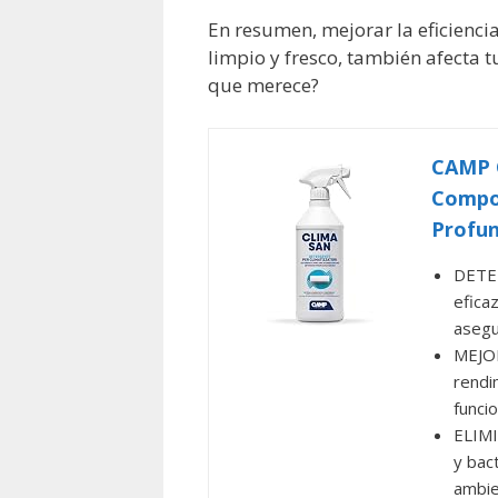
En resumen, mejorar la eficienci
limpio y fresco, también afecta tu
que merece?
CAMP C
Compon
Profun
DETE
efica
asegu
MEJOR
rendi
funci
ELIMI
y bac
ambie