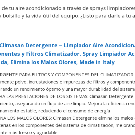
a de tu aire acondicionado a través de sprays limpiadore
 bolsillo y la vida útil del equipo. ¿Listo para darle a t
limasan Detergente – Limpiador Aire Acondiciona
entes y Filtros Climatizador, Spray Limpiador A
da, Elimina los Malos Olores, Made in Italy
RGENTE PARA FILTROS Y COMPONENTES DEL CLIMATIZADOR: Cl
zmente polvo, incrustaciones e impurezas de filtros y component
rando un rendimiento óptimo y una mayor durabilidad del sistem
A LAS PRESTACIONES DE LOS SISTEMAS: Climasan Detergente eli
miento, asegurando un flujo de aire limpio. Mejora la eficiencia en
onamiento estable, reduciendo el consumo de energía
NA LOS MALOS OLORES: Climasan Detergente elimina los malos o
terias en los componentes del sistema de climatización, mejorando
nte más fresco y agradable