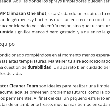
seada. Aquí es donde los sprays limpiadores pueden ser 
MP Climasan One Shot
, estarás dando un respiro a tu e
inando gérmenes y bacterias que suelen crecer en condi
re acondicionado no solo enfría mejor, sino que tu cons
sumida
significa menos dinero gastado, y a quién no le g
 equipo
condicionado rompiéndose en el momento menos esperad
as altas temperaturas. Mantener tu aire acondicionado 
na cuestión de
durabilidad
. Un aparato bien cuidado tie
ños de vida.
ator Cleaner Foam
son ideales para realizar una limpi
d acumulada, se previenen problemas futuros, como la obs
os permanentes. Al final del día, un pequeño esfuerzo e
rutar de un ambiente fresco, mucho más tiempo en cada 