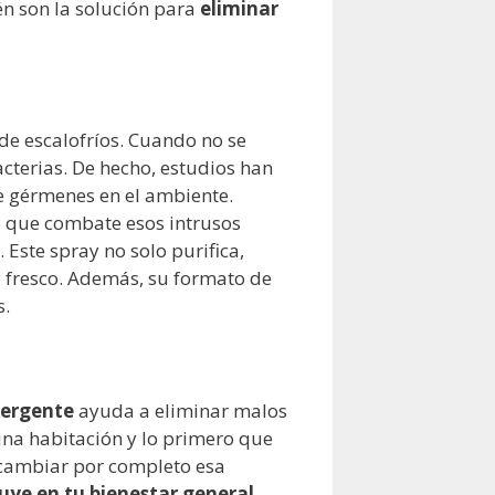
én son la solución para
eliminar
de escalofríos. Cuando no se
acterias. De hecho, estudios han
e gérmenes en el ambiente.
o que combate esos intrusos
 Este spray no solo purifica,
y fresco. Además, su formato de
s.
ergente
ayuda a eliminar malos
una habitación y lo primero que
 cambiar por completo esa
luye en tu bienestar general
.