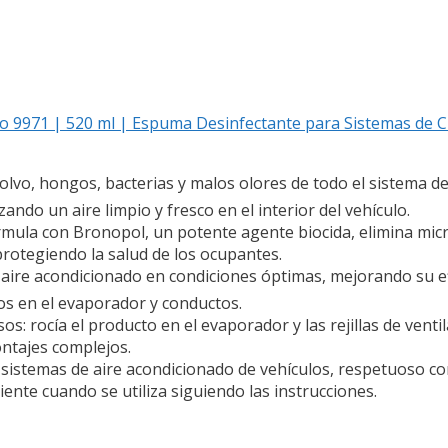
 9971 | 520 ml | Espuma Desinfectante para Sistemas de Cl
lvo, hongos, bacterias y malos olores de todo el sistema de
zando un aire limpio y fresco en el interior del vehículo.
la con Bronopol, un potente agente biocida, elimina micr
protegiendo la salud de los ocupantes.
ire acondicionado en condiciones óptimas, mejorando su ef
eos en el evaporador y conductos.
s: rocía el producto en el evaporador y las rejillas de ventil
ontajes complejos.
stemas de aire acondicionado de vehículos, respetuoso con 
nte cuando se utiliza siguiendo las instrucciones.