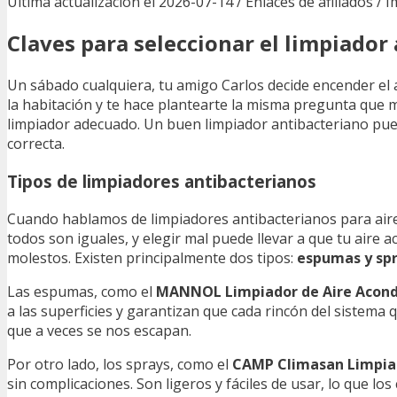
Última actualización el 2026-07-14 / Enlaces de afiliados / 
Claves para seleccionar el limpiado
Un sábado cualquiera, tu amigo Carlos decide encender el 
la habitación y te hace plantearte la misma pregunta que
limpiador adecuado. Un buen limpiador antibacteriano pued
correcta.
Tipos de limpiadores antibacterianos
Cuando hablamos de limpiadores antibacterianos para aire
todos son iguales, y elegir mal puede llevar a que tu air
molestos. Existen principalmente dos tipos:
espumas y sp
Las espumas, como el
MANNOL Limpiador de Aire Acondi
a las superficies y garantizan que cada rincón del sistema q
que a veces se nos escapan.
Por otro lado, los sprays, como el
CAMP Climasan Limpia
sin complicaciones. Son ligeros y fáciles de usar, lo que l