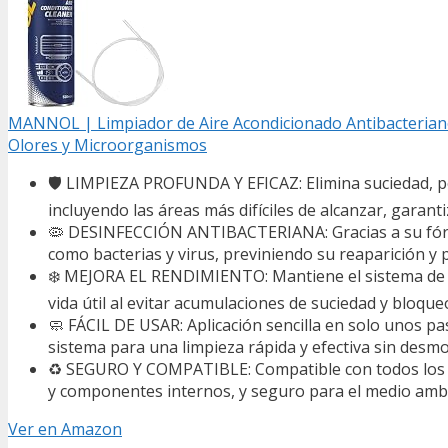
MANNOL | Limpiador de Aire Acondicionado Antibacteriano
Olores y Microorganismos
🛡️ LIMPIEZA PROFUNDA Y EFICAZ: Elimina suciedad, po
incluyendo las áreas más difíciles de alcanzar, garanti
🦠 DESINFECCIÓN ANTIBACTERIANA: Gracias a su fórmu
como bacterias y virus, previniendo su reaparición y 
❄️ MEJORA EL RENDIMIENTO: Mantiene el sistema de a
vida útil al evitar acumulaciones de suciedad y bloqu
🧼 FÁCIL DE USAR: Aplicación sencilla en solo unos paso
sistema para una limpieza rápida y efectiva sin desm
♻️ SEGURO Y COMPATIBLE: Compatible con todos los si
y componentes internos, y seguro para el medio ambie
Ver en Amazon