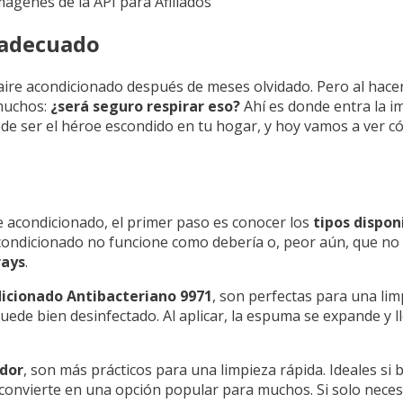
Imágenes de la API para Afiliados
r adecuado
aire acondicionado después de meses olvidado. Pero al hacer
 muchos:
¿será seguro respirar eso?
Ahí es donde entra la im
e ser el héroe escondido en tu hogar, y hoy vamos a ver có
 acondicionado, el primer paso es conocer los
tipos dispon
e acondicionado no funcione como debería o, peor aún, que n
rays
.
cionado Antibacteriano 9971
, son perfectas para una li
uede bien desinfectado. Al aplicar, la espuma se expande y ll
dor
, son más prácticos para una limpieza rápida. Ideales si
os convierte en una opción popular para muchos. Si solo nece