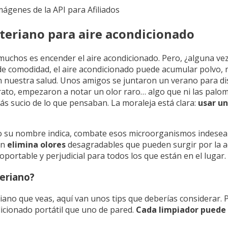
Imágenes de la API para Afiliados
teriano para aire acondicionado
 muchos es encender el aire acondicionado. Pero, ¿alguna v
 de comodidad, el aire acondicionado puede acumular polvo,
tan nuestra salud. Unos amigos se juntaron un verano para d
 rato, empezaron a notar un olor raro… algo que ni las palo
ás sucio de lo que pensaban. La moraleja está clara:
usar un
o su nombre indica, combate esos microorganismos indeseab
én
elimina olores
desagradables que pueden surgir por la a
oportable y perjudicial para todos los que están en el lugar.
teriano?
iano que veas, aquí van unos tips que deberías considerar. 
icionado portátil que uno de pared.
Cada limpiador puede