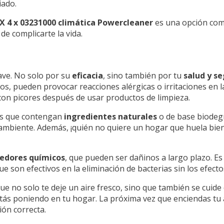
iado.
 4 x 03231000 climática Powercleaner
es una opción comp
e complicarte la vida.
ave. No solo por su
eficacia
, sino también por tu
salud y s
, pueden provocar reacciones alérgicas o irritaciones en la
con picores después de usar productos de limpieza.
res que contengan
ingredientes naturales
o de base biodegr
 ambiente. Además, ¡quién no quiere un hogar que huela bien
cedores químicos
, que pueden ser dañinos a largo plazo. Es
e son efectivos en la eliminación de bacterias sin los efect
ue no solo te deje un aire fresco, sino que también se cuide 
stás poniendo en tu hogar. La próxima vez que enciendas tu a
ón correcta.