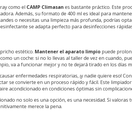
pray como el
CAMP Climasan
es bastante práctico. Este pro
cadora. Además, su formato de 400 ml es ideal para mantener
grandes o necesitas una limpieza más profunda, podrías opta
esinfectante se adapta perfecto para desinfecciones rápidas 
pricho estético.
Mantener el aparato limpio
puede prolonga
omo un coche: si no lo llevas al taller de vez en cuando, p
pio, va a funcionar mejor y no te dejará tirado en los días 
causar enfermedades respiratorias, ¡y nadie quiere eso! Co
ectar se convierte en un proceso rápido y fácil. Este limpiad
 aire acondicionado en condiciones óptimas sin complicacion
nado no solo es una opción, es una necesidad. Si valoras tu 
initivamente merece la pena.