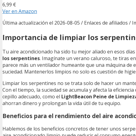
6,99 €
Ver en Amazon
Última actualización el 2026-08-05 / Enlaces de afiliados / 
Importancia de limpiar los serpenti
Tu aire acondicionado ha sido tu mejor aliado en esos día
los serpentines
. Imagínate un verano caluroso, te tiras e
parece más un ventilador humeante que una máquina de enf
suciedad. Mantenerlos limpios no solo es cuestión de higie
Limpiar los serpentines no se trata solo de hacer un mant
Con el tiempo, la suciedad se acumula y afecta la eficienci
cepillo adecuado, como el
LightBeacon Peine de Limpiez
ahorran dinero y prolongan la vida útil de tu equipo.
Beneficios para el rendimiento del aire acondi
Hablemos de los beneficios concretos de tener unos serpen
aire acondicionado limpio puede reducir el consumo energ