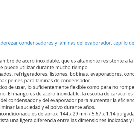
derezar condensadores y láminas del evaporador, cepillo de
alambre de acero inoxidable, que es altamente resistente a la
Se puede utilizar durante mucho tiempo.
ados, refrigeradores, listones, bobinas, evaporadores, con
inar peines para láminas de condensador.
ctico de usar, lo suficientemente flexible como para no romper
o. El mango es de acero inoxidable, la escoba de caracol es f
 del condensador y del evaporador para aumentar la eficienci
liminar la suciedad y el polvo durante años.
condicionado es de aprox. 144 x 29 mm / 5,67 x 1,14 pulgad
ista una ligera diferencia entre las dimensiones indicadas y l