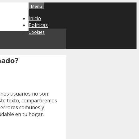
Menu
Inicio
Políticas
Cookies
nado?
chos usuarios no son
este texto, compartiremos
r errores comunes y
udable en tu hogar.