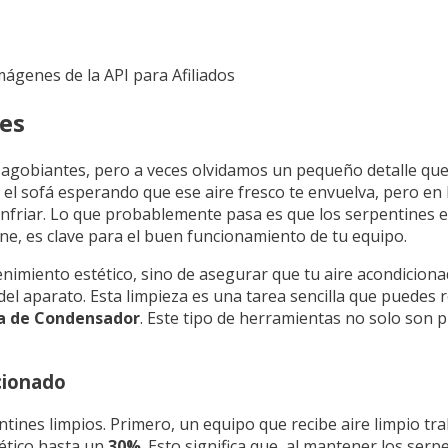
Imágenes de la API para Afiliados
nes
s agobiantes, pero a veces olvidamos un pequeño detalle que
n el sofá esperando que ese aire fresco te envuelva, pero en 
riar. Lo que probablemente pasa es que los serpentines es
ne, es clave para el buen funcionamiento de tu equipo.
enimiento estético, sino de asegurar que tu aire acondicion
a del aparato. Esta limpieza es una tarea sencilla que puedes
a de Condensador
. Este tipo de herramientas no solo son p
cionado
tines limpios. Primero, un equipo que recibe aire limpio tr
ético hasta un
30%
. Esto significa que, al mantener los ser