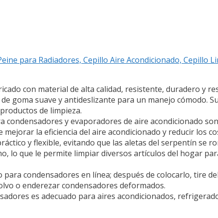
eine para Radiadores, Cepillo Aire Acondicionado, Cepillo 
bricado con material de alta calidad, resistente, duradero y res
o de goma suave y antideslizante para un manejo cómodo. Su
s productos de limpieza.
ra condensadores y evaporadores de aire acondicionado son 
mejorar la eficiencia del aire acondicionado y reducir los c
 práctico y flexible, evitando que las aletas del serpentín se
, lo que le permite limpiar diversos artículos del hogar par
para condensadores en línea; después de colocarlo, tire de
l polvo o enderezar condensadores deformados.
ensadores es adecuado para aires acondicionados, refrigera