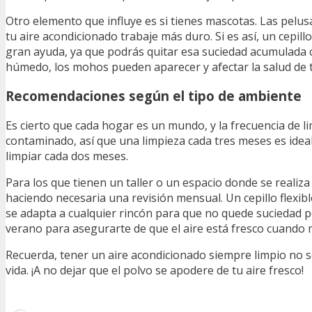
Otro elemento que influye es si tienes mascotas. Las pelu
tu aire acondicionado trabaje más duro. Si es así, un cepil
gran ayuda, ya que podrás quitar esa suciedad acumulada co
húmedo, los mohos pueden aparecer y afectar la salud de tu
Recomendaciones según el tipo de ambiente
Es cierto que cada hogar es un mundo, y la frecuencia de l
contaminado, así que una limpieza cada tres meses es ideal.
limpiar cada dos meses.
Para los que tienen un taller o un espacio donde se realiz
haciendo necesaria una revisión mensual. Un cepillo flexib
se adapta a cualquier rincón para que no quede suciedad po
verano para asegurarte de que el aire está fresco cuando má
Recuerda, tener un aire acondicionado siempre limpio no so
vida. ¡A no dejar que el polvo se apodere de tu aire fresco!