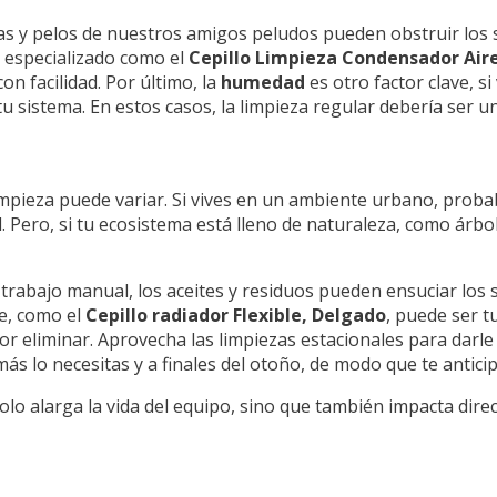
sas y pelos de nuestros amigos peludos pueden obstruir los
lo especializado como el
Cepillo Limpieza Condensador Air
n facilidad. Por último, la
humedad
es otro factor clave, s
 sistema. En estos casos, la limpieza regular debería ser un
impieza puede variar. Si vives en un ambiente urbano, proba
 Pero, si tu ecosistema está lleno de naturaleza, como árbole
a trabajo manual, los aceites y residuos pueden ensuciar los
le, como el
Cepillo radiador Flexible, Delgado
, puede ser t
r eliminar. Aprovecha las limpiezas estacionales para darle
s lo necesitas y a finales del otoño, de modo que te anticip
lo alarga la vida del equipo, sino que también impacta dire