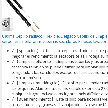
Uadme Cepillo radiador Flexible, Delgado Cepillo de Limpie
serpentines telarañas tuberías secadoras Pelusas lavador
√ 【Aplicación】 Utilice este cepillo radiador flexible pa
mejorar el rendimiento la secadora telas. Proteja su 
√ 【Limpieza eficiente】 Limpie las tuberías y las área
secadora también se puede utilizar para limpiar pelus
congelador, los conductos escape, del aire acondicio
electrodomésticos.
√ 【Limpieza multiángulo】 El cepillo para limpiar rad
las esquinas. Alambre acero inoxidable extendido 27 cm
cualquier lugar, incluso a los lugares más difíciles alc
√ 【Buen rendimiento】 Este cepillo para botellas vie
cerdas fuertes y gruesas. Trabajar bien. No se cae fáci