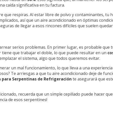
 caída significativa en tu factura.
re que respiras. Al estar libre de polvo y contaminantes, tu
mplicados, así que un aire acondicionado en óptimas condici
aseguras de llegar a esos rincones difíciles que suelen quedar
rrear serios problemas. En primer lugar, es probable que t
 tiene que trabajar el doble, lo que puede resultar en un
co
eemplazar el sistema, algo que todos queremos evitar.
erar un mal funcionamiento, lo que lleva a una experiencia
rosos? Te arriesgas a que tu aire acondicionado deje de func
a para Serpentinas de Refrigeración
te asegurará que est
ndicionado, recuerda que un simple cepillado puede hacer qu
ncia de esos serpentines!