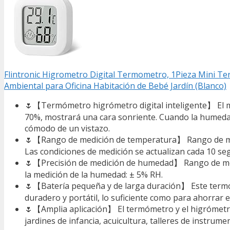
Flintronic Higrometro Digital Termometro, 1Pieza Mini T
Ambiental para Oficina Habitación de Bebé Jardín (Blanco)
🌷【Termómetro higrómetro digital inteligente】 El min
70%, mostrará una cara sonriente. Cuando la humedad
cómodo de un vistazo.
🌷【Rango de medición de temperatura】 Rango de medi
Las condiciones de medición se actualizan cada 10 se
🌷【Precisión de medición de humedad】 Rango de medi
la medición de la humedad: ± 5% RH.
🌷【Batería pequeña y de larga duración】 Este termó
duradero y portátil, lo suficiente como para ahorrar e
🌷【Amplia aplicación】 El termómetro y el higrómetro 
jardines de infancia, acuicultura, talleres de instrume