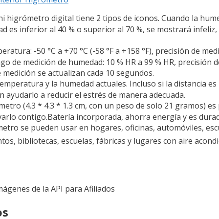
metro digital tiene 2 tipos de iconos. Cuando la humeda
 es inferior al 40 % o superior al 70 %, se mostrará infeli
ura: -50 °C a +70 °C (-58 °F a +158 °F), precisión de medi
 Rango de medición de humedad: 10 % HR a 99 % HR, precisión
 medición se actualizan cada 10 segundos.
eratura y la humedad actuales. Incluso si la distancia es l
n ayudarlo a reducir el estrés de manera adecuada.
 (4.3 * 4.3 * 1.3 cm, con un peso de solo 21 gramos) es
evarlo contigo.Batería incorporada, ahorra energía y es dura
o se pueden usar en hogares, oficinas, automóviles, escue
ntos, bibliotecas, escuelas, fábricas y lugares con aire acond
Imágenes de la API para Afiliados
os