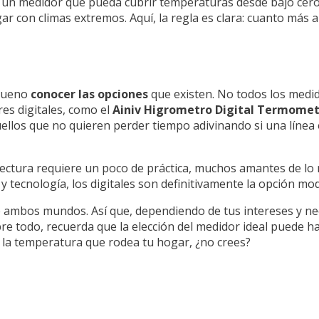
s un medidor que pueda cubrir temperaturas desde bajo cero
gar con climas extremos. Aquí, la regla es clara: cuanto más 
 bueno
conocer las opciones
que existen. No todos los medid
res digitales, como el
Ainiv Higrometro Digital Termome
ellos que no quieren perder tiempo adivinando si una línea 
ectura requiere un poco de práctica, muchos amantes de lo r
 tecnología, los digitales son definitivamente la opción mode
ambos mundos. Así que, dependiendo de tus intereses y nec
obre todo, recuerda que la elección del medidor ideal puede 
on la temperatura que rodea tu hogar, ¿no crees?