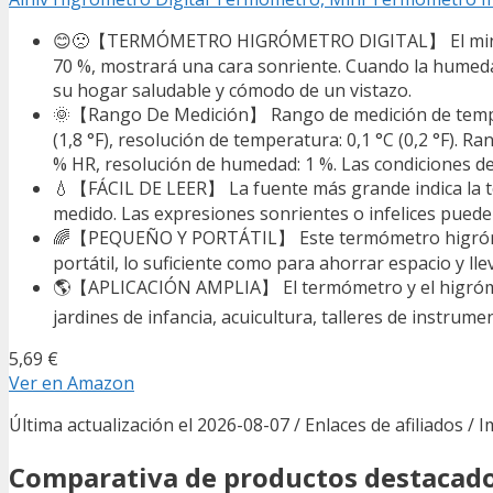
😊🙁【TERMÓMETRO HIGRÓMETRO DIGITAL】 El mini higró
70 %, mostrará una cara sonriente. Cuando la humedad
su hogar saludable y cómodo de un vistazo.
🌞【Rango De Medición】 Rango de medición de temperat
(1,8 °F), resolución de temperatura: 0,1 °C (0,2 °F).
% HR, resolución de humedad: 1 %. Las condiciones de
💧【FÁCIL DE LEER】 La fuente más grande indica la temp
medido. Las expresiones sonrientes o infelices puede
🌈【PEQUEÑO Y PORTÁTIL】 Este termómetro higrómetro
portátil, lo suficiente como para ahorrar espacio y ll
🌎【APLICACIÓN AMPLIA】 El termómetro y el higrómetr
jardines de infancia, acuicultura, talleres de instrume
5,69 €
Ver en Amazon
Última actualización el 2026-08-07 / Enlaces de afiliados / 
Comparativa de productos destacad