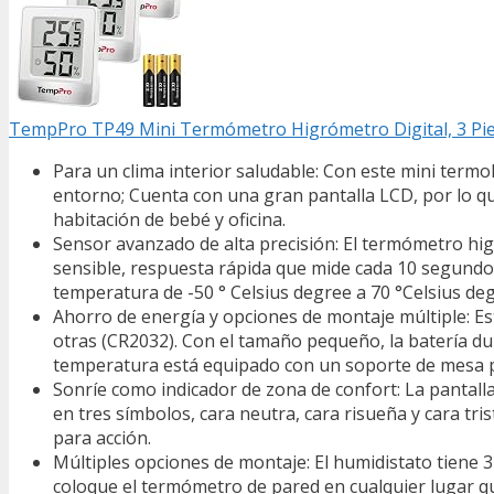
TempPro TP49 Mini Termómetro Higrómetro Digital, 3 Pi
Para un clima interior saludable: Con este mini ter
entorno; Cuenta con una gran pantalla LCD, por lo qu
habitación de bebé y oficina.
Sensor avanzado de alta precisión: El termómetro h
sensible, respuesta rápida que mide cada 10 segundos
temperatura de -50 ° Celsius degree a 70 °Celsius degr
Ahorro de energía y opciones de montaje múltiple: E
otras (CR2032). Con el tamaño pequeño, la batería du
temperatura está equipado con un soporte de mesa ple
Sonríe como indicador de zona de confort: La pantall
en tres símbolos, cara neutra, cara risueña y cara tri
para acción.
Múltiples opciones de montaje: El humidistato tiene 3
coloque el termómetro de pared en cualquier lugar que