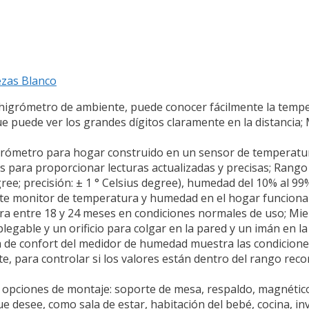
ezas Blanco
mohigrómetro de ambiente, puede conocer fácilmente la temp
e puede ver los grandes dígitos claramente en la distancia; 
igrómetro para hogar construido en un sensor de temperatu
 para proporcionar lecturas actualizadas y precisas; Rango
ee; precisión: ± 1 ° Celsius degree), humedad del 10% al 99% 
ste monitor de temperatura y humedad en el hogar funciona
ra entre 18 y 24 meses en condiciones normales de uso; Mie
gable y un orificio para colgar en la pared y un imán en la 
a de confort del medidor de humedad muestra las condiciones
ste, para controlar si los valores están dentro del rango re
 opciones de montaje: soporte de mesa, respaldo, magnético,
 desee, como sala de estar, habitación del bebé, cocina, inv