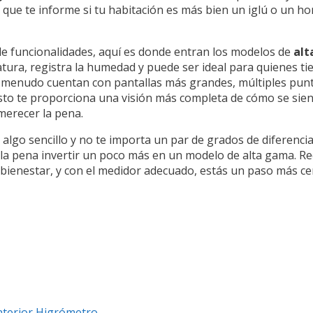
 que te informe si tu habitación es más bien un iglú o un h
de funcionalidades, aquí es donde entran los modelos de
alt
tura, registra la humedad y puede ser ideal para quienes ti
a menudo cuentan con pantallas más grandes, múltiples punt
sto te proporciona una visión más completa de cómo se siente
merecer la pena.
as algo sencillo y no te importa un par de grados de diferenc
e la pena invertir un poco más en un modelo de alta gama. Recu
bienestar, y con el medidor adecuado, estás un paso más cer
nterior Higrómetro