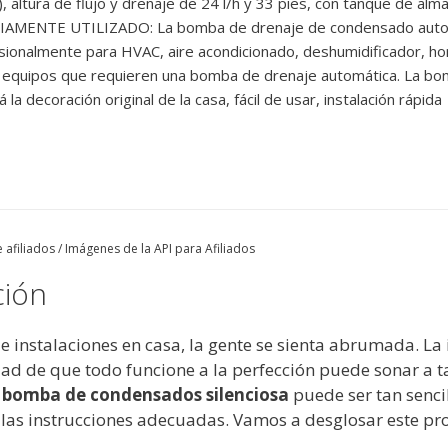
, altura de flujo y drenaje de 24 l/h y 33 pies, con tanque de a
AMENTE UTILIZADO: La bomba de drenaje de condensado automát
sionalmente para HVAC, aire acondicionado, deshumidificador, hor
 equipos que requieren una bomba de drenaje automática. La b
 la decoración original de la casa, fácil de usar, instalación rápida
 afiliados / Imágenes de la API para Afiliados
ción
instalaciones en casa, la gente se sienta abrumada. La i
dad de que todo funcione a la perfección puede sonar a t
a
bomba de condensados silenciosa
puede ser tan senci
 las instrucciones adecuadas. Vamos a desglosar este pro