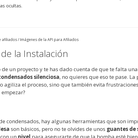
s ocultas.
 afiliados / Imágenes de la API para Afiliados
de la Instalación
 de un proyecto y te has dado cuenta de que te falta un
ondensados silenciosa
, no quieres que eso te pase. La 
o agiliza el proceso, sino que también evita frustracione
e empezar?
 de condensados, hay algunas herramientas que son imp
lesa
son básicos, pero no te olvides de unos
guantes de 
 con un
nivel
para asegurarte de que la bomba esté bien