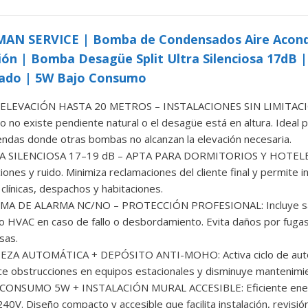
AN SERVICE | Bomba de Condensados Aire Acond
ión | Bomba Desagüe Split Ultra Silenciosa 17dB 
rado | 5W Bajo Consumo
ELEVACIÓN HASTA 20 METROS – INSTALACIONES SIN LIMITACION
o no existe pendiente natural o el desagüe está en altura. Ideal pa
iendas donde otras bombas no alcanzan la elevación necesaria.
A SILENCIOSA 17–19 dB – APTA PARA DORMITORIOS Y HOTELES:
ciones y ruido. Minimiza reclamaciones del cliente final y permite 
clínicas, despachos y habitaciones.
MA DE ALARMA NC/NO – PROTECCIÓN PROFESIONAL: Incluye salid
o HVAC en caso de fallo o desbordamiento. Evita daños por fug
sas.
EZA AUTOMÁTICA + DEPÓSITO ANTI-MOHO: Activa ciclo de autolim
e obstrucciones en equipos estacionales y disminuye mantenimie
CONSUMO 5W + INSTALACIÓN MURAL ACCESIBLE: Eficiente ener
40V. Diseño compacto y accesible que facilita instalación, revisión