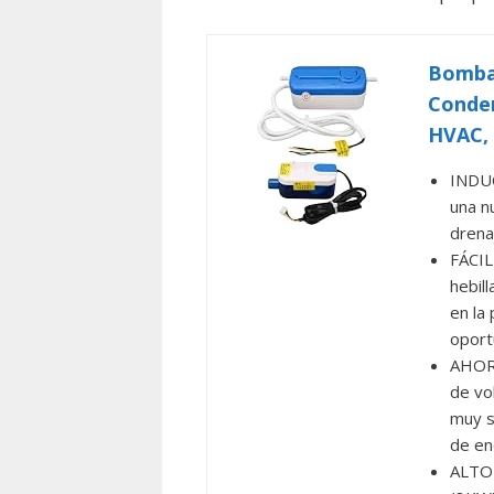
Bomba 
Conden
HVAC, 
INDUC
una n
drena
FÁCIL
hebil
en la
oport
AHORR
de vo
muy s
de en
ALTO 