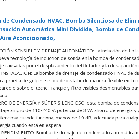
de Condensado HVAC, Bomba Silenciosa de Elimin
sación Automática Mini Dividida, Bomba de Con
Aire Acondicionado,
CIÓN SENSIBLE Y DRENAJE AUTOMÁTICO: La inducción de flotado
ueva tecnología de inducción de sonda en la bomba de condensa
je causadas por el desplazamiento del flotador y la desaparición 
 INSTALACIÓN: La bomba de drenaje de condensado HVAC de dise
la a prueba de golpes se puede instalar de manera flexible en la cub
 pared o sobre el techo. Tanque y filtro visibles desmontables par
una
O DE ENERGÍA Y SÚPER SILENCIOSO: esta bomba de condensad
ltaje amplio de 110‑240 V, potencia de 3 W, ahorro de energía y
ilenciosa cuando funciona, menos de 19 dB, adecuada para cualqu
ergía cuando está en espera
RENDIMIENTO: Bomba de drenaje de condensado automática mini