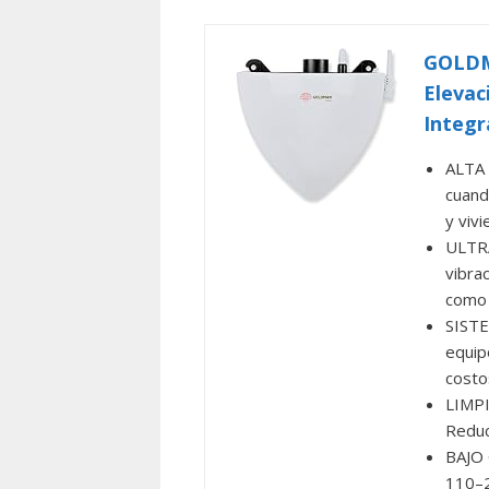
GOLDM
Elevac
Integ
ALTA 
cuand
y viv
ULTR
vibra
como 
SISTE
equip
costo
LIMPI
Reduc
BAJO 
110–2