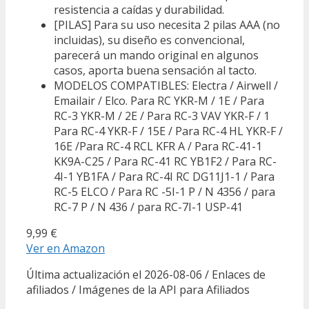
resistencia a caídas y durabilidad.
[PILAS] Para su uso necesita 2 pilas AAA (no
incluidas), su diseño es convencional,
parecerá un mando original en algunos
casos, aporta buena sensación al tacto.
MODELOS COMPATIBLES: Electra / Airwell /
Emailair / Elco. Para RC YKR-M / 1E / Para
RC-3 YKR-M / 2E / Para RC-3 VAV YKR-F / 1
Para RC-4 YKR-F / 15E / Para RC-4 HL YKR-F /
16E /Para RC-4 RCL KFR A / Para RC-41-1
KK9A-C25 / Para RC-41 RC YB1F2 / Para RC-
4I-1 YB1FA / Para RC-4I RC DG11J1-1 / Para
RC-5 ELCO / Para RC -5I-1 P / N 4356 / para
RC-7 P / N 436 / para RC-7I-1 USP-41
9,99 €
Ver en Amazon
Última actualización el 2026-08-06 / Enlaces de
afiliados / Imágenes de la API para Afiliados