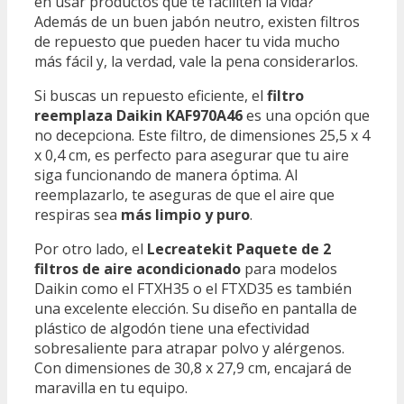
en usar productos que te faciliten la vida?
Además de un buen jabón neutro, existen filtros
de repuesto que pueden hacer tu vida mucho
más fácil y, la verdad, vale la pena considerarlos.
Si buscas un repuesto eficiente, el
filtro
reemplaza Daikin KAF970A46
es una opción que
no decepciona. Este filtro, de dimensiones 25,5 x 4
x 0,4 cm, es perfecto para asegurar que tu aire
siga funcionando de manera óptima. Al
reemplazarlo, te aseguras de que el aire que
respiras sea
más limpio y puro
.
Por otro lado, el
Lecreatekit Paquete de 2
filtros de aire acondicionado
para modelos
Daikin como el FTXH35 o el FTXD35 es también
una excelente elección. Su diseño en pantalla de
plástico de algodón tiene una efectividad
sobresaliente para atrapar polvo y alérgenos.
Con dimensiones de 30,8 x 27,9 cm, encajará de
maravilla en tu equipo.