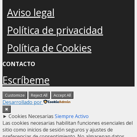
Aviso legal
Política de privacidad
Política de Cookies
CONTACTO
Escríbeme
Customize
Reject All
Accept All
Desarrollado por
✖
►
Cookies Necesarias
Siempre Activo
Las cookies necesarias habilitan funciones esenciales del
sitio como inicios de sesión seguros y ajustes de
preferencias de consentimiento. No almacenan datos