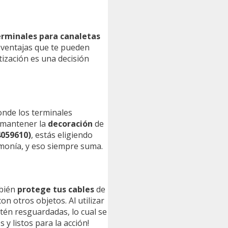
erminales para canaletas
 ventajas que te pueden
tización es una decisión
donde los terminales
n mantener la
decoración
de
4059610)
, estás eligiendo
rmonía, y eso siempre suma.
mbién
protege tus cables
de
n otros objetos. Al utilizar
stén resguardadas, lo cual se
y listos para la acción!