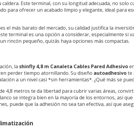
u caldera. Este terminal, con su longitud adecuada, no solo
ado para ofrecer un acabado limpio y elegante, ideal para e
s el más barato del mercado, su calidad justifica la inversi
 este terminal es una opción a considerar, especialmente si 
ir un rincón pequeño, quizás haya opciones más compactas.
ación, la
shinfly 4,8 m Canaleta Cables Pared Adhesivo
en
ren perder tiempo atornillando. Su diseño
autoadhesivo
te 
talación a un nivel casi *sin herramientas*. ¿Qué más se pue
 de 4,8 metros te da libertad para cubrir varias áreas, convi
anco se integra bien en la mayoría de los entornos, así que
nes, puede que la adhesión no sea tan efectiva, así que aseg
limatización