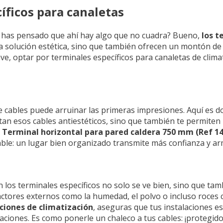
íficos para canaletas
y has pensado que ahí hay algo que no cuadra? Bueno,
los t
na solución estética, sino que también ofrecen un montón de
ave, optar por terminales específicos para canaletas de clima
 de cables puede arruinar las primeras impresiones. Aquí es 
ltan esos cables antiestéticos, sino que también te permite
l
Terminal horizontal para pared caldera 750 mm (Ref 1
table: un lugar bien organizado transmite más confianza y a
los terminales específicos no solo se ve bien, sino que ta
tores externos como la humedad, el polvo o incluso roces co
iones de climatización
, aseguras que tus instalaciones e
iones. Es como ponerle un chaleco a tus cables: ¡protegidos 