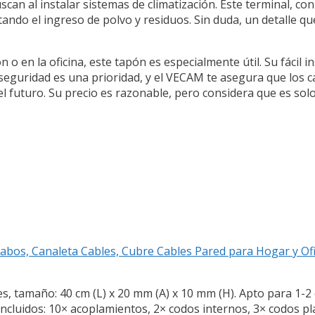
an al instalar sistemas de climatización. Este terminal, co
ndo el ingreso de polvo y residuos. Sin duda, un detalle que 
o en la oficina, este tapón es especialmente útil. Su fácil in
seguridad es una prioridad, y el VECAM te asegura que los c
l futuro. Su precio es razonable, pero considera que es solo
 Cabos, Canaleta Cables, Cubre Cables Pared para Hogar y O
s, tamaño: 40 cm (L) x 20 mm (A) x 10 mm (H). Apto para 1-2
incluidos: 10× acoplamientos, 2× codos internos, 3× codos p