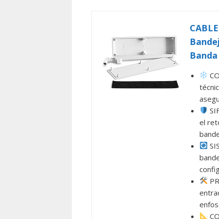
CABLEP
Bandej
Banda 
CO
técnic
asegu
SIF
el re
bande
SI
bande
confi
PRO
entra
enfos
CON