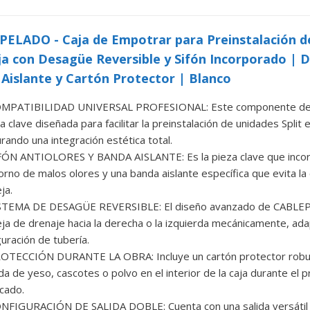
ELADO - Caja de Empotrar para Preinstalación de
a con Desagüe Reversible y Sifón Incorporado | D
Aislante y Cartón Protector | Blanco
MPATIBILIDAD UNIVERSAL PROFESIONAL: Este componente de 
a clave diseñada para facilitar la preinstalación de unidades Split
rando una integración estética total.
ÓN ANTIOLORES Y BANDA AISLANTE: Es la pieza clave que incorpo
torno de malos olores y una banda aislante específica que evita l
ja.
STEMA DE DESAGÜE REVERSIBLE: El diseño avanzado de CABLEPE
ja de drenaje hacia la derecha o la izquierda mecánicamente, ada
guración de tubería.
TECCIÓN DURANTE LA OBRA: Incluye un cartón protector robust
da de yeso, cascotes o polvo en el interior de la caja durante el 
cado.
FIGURACIÓN DE SALIDA DOBLE: Cuenta con una salida versátil 