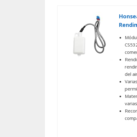
Honsea
Rendim
Módul
CS532
comer
Rendi
rendi
del a
Varia
permi
Mater
varia
Recor
compa