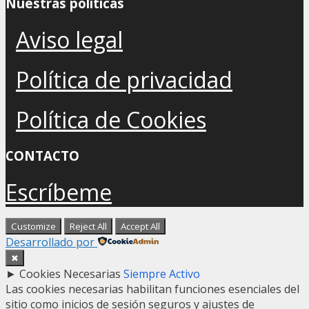
Nuestras políticas
Aviso legal
Política de privacidad
Política de Cookies
CONTACTO
Escríbeme
Customize
Reject All
Accept All
Desarrollado por
✖
►
Cookies Necesarias
Siempre Activo
Las cookies necesarias habilitan funciones esenciales del
sitio como inicios de sesión seguros y ajustes de