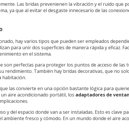
remente. Las bridas prevenienen la vibración y el ruido que p
ema, ya que al evitar el desgaste innecesario de las conexio
o
onado, hay varios tipos que pueden ser empleados dependie
zan para unir dos superficies de manera rápida y eficaz. Facil
enimiento en el sistema.
ue son perfectas para proteger los puntos de acceso de las t
r su rendimiento. También hay bridas decorativas, que no sol
a habitación.
lo que las convierte en una opción bastante lógica para qui
un aire acondicionado portátil, los
adaptadores de venta
mplicaciones.
o y del espacio donde van a ser instaladas. Esto es clave pa
el ambiente fresco y cómodo. En un mundo donde el aire ac