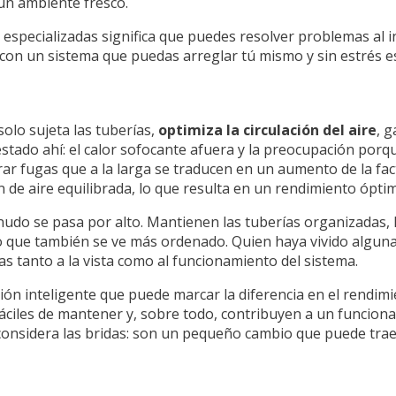
 un ambiente fresco.
 especializadas significa que puedes resolver problemas al
 con un sistema que puedas arreglar tú mismo y sin estrés es
solo sujeta las tuberías,
optimiza la circulación del aire
, 
ado ahí: el calor sofocante afuera y la preocupación porque
r fugas que a la larga se traducen en un aumento de la factu
 de aire equilibrada, lo que resulta en un rendimiento ópti
do se pasa por alto. Mantienen las tuberías organizadas, lo
o que también se ve más ordenado. Quien haya vivido alguna
s tanto a la vista como al funcionamiento del sistema.
ión inteligente que puede marcar la diferencia en el rendimi
fáciles de mantener y, sobre todo, contribuyen a un funciona
, considera las bridas: son un pequeño cambio que puede tra