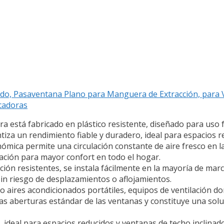
do, Pasaventana Plano para Manguera de Extracción, para 
ecadoras
a está fabricado en plástico resistente, diseñado para uso 
tiza un rendimiento fiable y duradero, ideal para espacios re
ómica permite una circulación constante de aire fresco en l
ilación para mayor confort en todo el hogar.
jación resistentes, se instala fácilmente en la mayoría de m
sin riesgo de desplazamientos o aflojamientos.
mo aires acondicionados portátiles, equipos de ventilación d
as aberturas estándar de las ventanas y constituye una sol
, ideal para espacios reducidos y ventanas de techo inclina