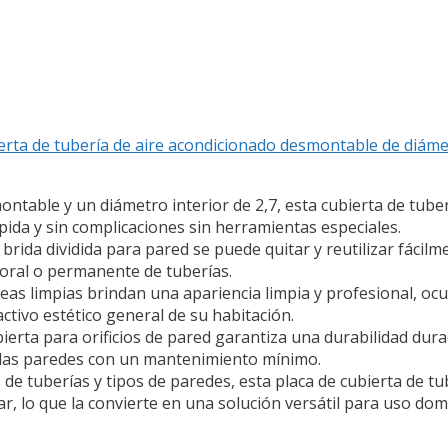
bierta de tubería de aire acondicionado desmontable de diámet
montable y un diámetro interior de 2,7, esta cubierta de tube
ápida y sin complicaciones sin herramientas especiales.
 la brida dividida para pared se puede quitar y reutilizar fáci
poral o permanente de tuberías.
neas limpias brindan una apariencia limpia y profesional, oc
ctivo estético general de su habitación.
ierta para orificios de pared garantiza una durabilidad durad
 las paredes con un mantenimiento mínimo.
e tuberías y tipos de paredes, esta placa de cubierta de tub
, lo que la convierte en una solución versátil para uso domé